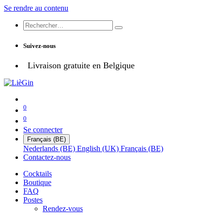
Se rendre au contenu
Suivez-nous
Livraison gratuite en Belgique
0
0
Se connecter
Français (BE)
Nederlands (BE)
English (UK)
Français (BE)
Contactez-nous
Cocktails
Boutique
FAQ
Postes
Rendez-vous