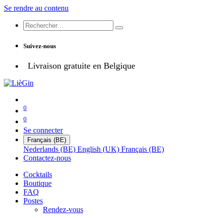
Se rendre au contenu
Suivez-nous
Livraison gratuite en Belgique
0
0
Se connecter
Français (BE)
Nederlands (BE)
English (UK)
Français (BE)
Contactez-nous
Cocktails
Boutique
FAQ
Postes
Rendez-vous