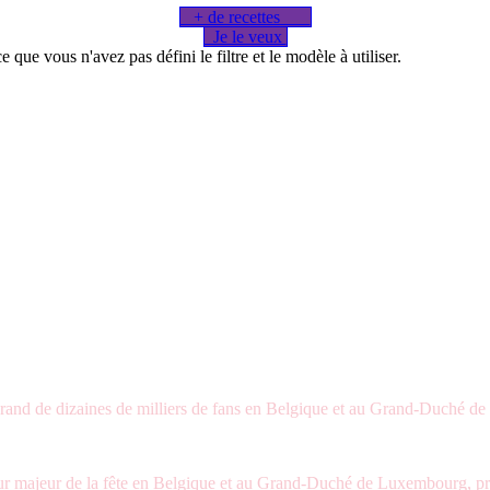
+ de recettes​​​​
Je le veux
que vous n'avez pas défini le filtre et le modèle à utiliser.
-brand de dizaines de milliers de fans en Belgique et au Grand-Duché 
r majeur de la fête en Belgique et au Grand-Duché de Luxembourg, prés