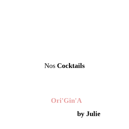
Nos
Cocktails
​ Ori'Gin'A
​ by Julie