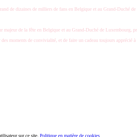
-brand de dizaines de milliers de fans en Belgique et au Grand-Duché 
r majeur de la fête en Belgique et au Grand-Duché de Luxembourg, prés
er des moments de convivialité, et de faire un cadeau toujours apprécié 
lisateur sur ce site.
Politique en matière de cookies