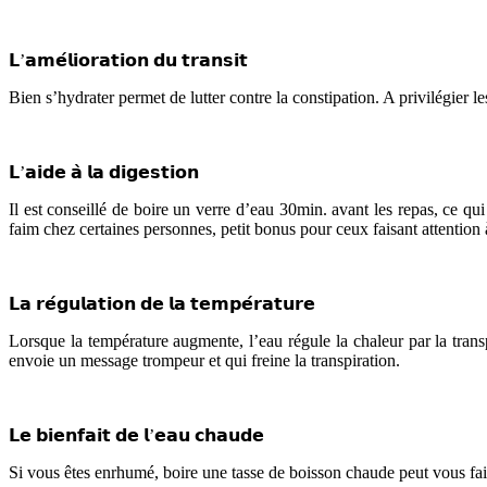
𝗟’𝗮𝗺𝗲́𝗹𝗶𝗼𝗿𝗮𝘁𝗶𝗼𝗻 𝗱𝘂 𝘁𝗿𝗮𝗻𝘀𝗶𝘁
Bien s’hydrater permet de lutter contre la constipation. A privilégier 
𝗟’𝗮𝗶𝗱𝗲 𝗮̀ 𝗹𝗮 𝗱𝗶𝗴𝗲𝘀𝘁𝗶𝗼𝗻
Il est conseillé de boire un verre d’eau 30min. avant les repas, ce qu
faim chez certaines personnes, petit bonus pour ceux faisant attention à
𝗟𝗮 𝗿𝗲́𝗴𝘂𝗹𝗮𝘁𝗶𝗼𝗻 𝗱𝗲 𝗹𝗮 𝘁𝗲𝗺𝗽𝗲́𝗿𝗮𝘁𝘂𝗿𝗲
Lorsque la température augmente, l’eau régule la chaleur par la trans
envoie un message trompeur et qui freine la transpiration.
𝗟𝗲 𝗯𝗶𝗲𝗻𝗳𝗮𝗶𝘁 𝗱𝗲 𝗹’𝗲𝗮𝘂 𝗰𝗵𝗮𝘂𝗱𝗲
Si vous êtes enrhumé, boire une tasse de boisson chaude peut vous fai