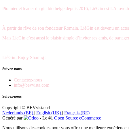
Pionnier et leader du gin bio belge depuis 2016, LièGin est LA love
À partir du rêve de son fondateur Romain, LièGin est devenu un acteu
Mais LieGin c’est aussi le plaisir simple d’inviter ses amis, de partag
LièGin- Enjoy Sharing !
Suivez-nous
Contactez-nous
info@bevvista.com
Suivez-nous
Copyright © BEVvista srl
Nederlands (BE)
|
English (UK)
|
Français (BE)
Généré par
- Le #1
Open Source eCommerce
Nous utilisons des cookies pour vous offrir une meilleure expérience uti