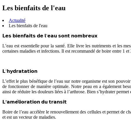
Les bienfaits de l'eau
Actualité
Les bienfaits de l'eau
𝗟𝗲𝘀 𝗯𝗶𝗲𝗻𝗳𝗮𝗶𝘁𝘀 𝗱𝗲 𝗹’𝗲𝗮𝘂 𝘀𝗼𝗻𝘁 𝗻𝗼𝗺𝗯𝗿𝗲𝘂𝘅
L’eau est essentielle pour la santé. Elle livre les nutriments et les 
certaines maladies et infections. Il est recommandé de boire entre 1 et 2
𝗟’𝗵𝘆𝗱𝗿𝗮𝘁𝗮𝘁𝗶𝗼𝗻
L’effet le plus bénéfique de l’eau sur notre organisme est son pouvoi
de fonctionner de manière optimale. Notre peau en a également besoin
ainsi de réduire les douleurs liées à l’arthrose. Bien s’hydrater permet
𝗟’𝗮𝗺𝗲́𝗹𝗶𝗼𝗿𝗮𝘁𝗶𝗼𝗻 𝗱𝘂 𝘁𝗿𝗮𝗻𝘀𝗶𝘁
Boire de l’eau accélère le renouvellement des cellules et permet de ch
et est un vecteur de maladies.