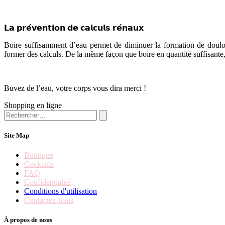
𝗟𝗮 𝗽𝗿𝗲́𝘃𝗲𝗻𝘁𝗶𝗼𝗻 𝗱𝗲 𝗰𝗮𝗹𝗰𝘂𝗹𝘀 𝗿𝗲́𝗻𝗮𝘂𝘅
Boire suffisamment d’eau permet de diminuer la formation de doulo
former des calculs. De la même façon que boire en quantité suffisante, a
Buvez de l’eau, votre corps vous dira merci !
Shopping en ligne
Site Map
Boutique
Cocktails
FAQ
Confidentialité
Conditions d'utilisation
Contactez-nous
À propos de nous