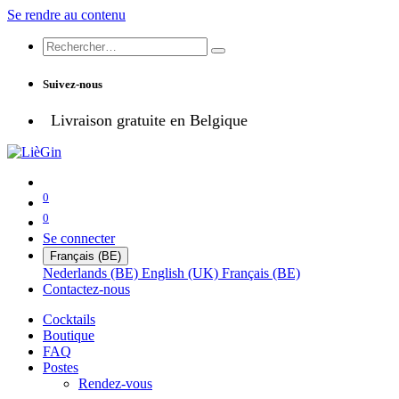
Se rendre au contenu
Suivez-nous
Livraison gratuite en Belgique
0
0
Se connecter
Français (BE)
Nederlands (BE)
English (UK)
Français (BE)
Contactez-nous
Cocktails
Boutique
FAQ
Postes
Rendez-vous