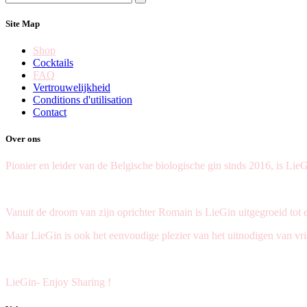
Site Map
Shop
Cocktails
FAQ
Vertrouwelijkheid
Conditions d'utilisation
Contact
Over ons
Pionier en leider van de Belgische biologische gin sinds 2016, is L
Vanuit de droom van zijn oprichter Romain is LieGin uitgegroeid tot 
Maar LieGin is ook het eenvoudige plezier van het uitnodigen van v
LieGin- Enjoy Sharing !