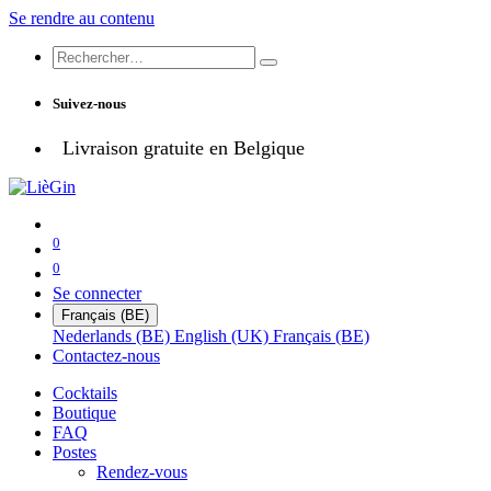
Se rendre au contenu
Suivez-nous
Livraison gratuite en Belgique
0
0
Se connecter
Français (BE)
Nederlands (BE)
English (UK)
Français (BE)
Contactez-nous
Cocktails
Boutique
FAQ
Postes
Rendez-vous