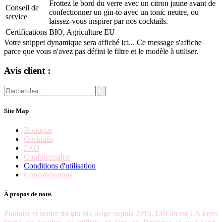
Frottez le bord du verre avec un citron jaune avant de
Conseil de
confectionner un gin-to avec un tonic neutre, ou
service
laissez-vous inspirer par nos cocktails.
Certifications
BIO
,
Agriculture EU
Votre snippet dynamique sera affiché ici... Ce message s'affiche
parce que vous n'avez pas défini le filtre et le modèle à utiliser.
Avis client :
Site Map
Boutique
Cocktails
FAQ
Confidentialité
Conditions d'utilisation
Contactez-nous
À propos de nous
Pionnier et leader du gin bio belge depuis 2016, LièGin est LA love-