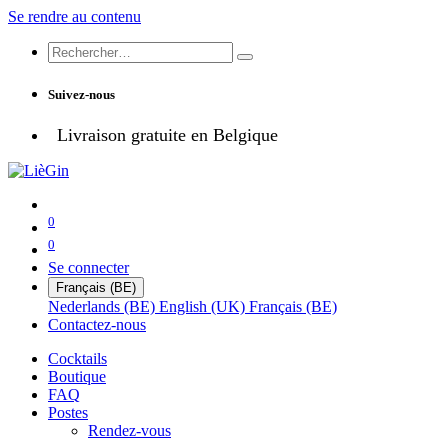
Se rendre au contenu
Suivez-nous
Livraison gratuite en Belgique
0
0
Se connecter
Français (BE)
Nederlands (BE)
English (UK)
Français (BE)
Contactez-nous
Cocktails
Boutique
FAQ
Postes
Rendez-vous